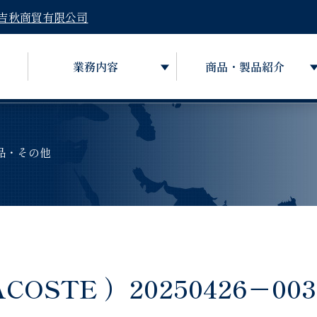
吉秋商貿有限公司
業務内容
商品・製品紹介
品・その他
STE ）20250426－003