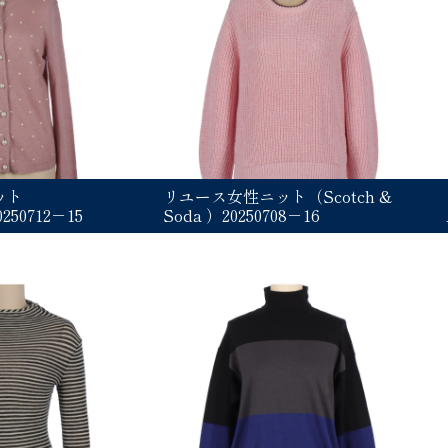
ット
リユース女性ニット（Scotch &
50712－15
Soda ）20250708－16