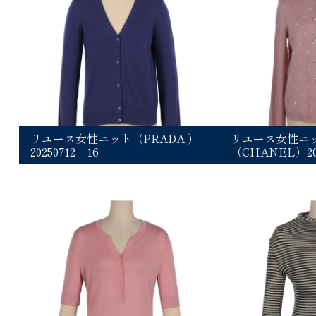
リユース女性ニット（PRADA ）
リユース女性ニ
20250712－16
（CHANEL）202