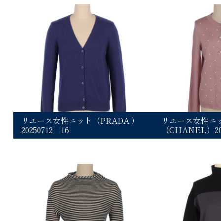
リユース女性ニット（PRADA ）
リユース女性ニ
20250712－16
（CHANEL）202