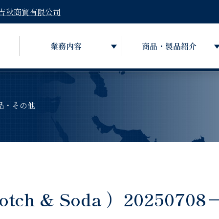
吉秋商貿有限公司
業務内容
商品・製品紹介
品・その他
h & Soda ）20250708－