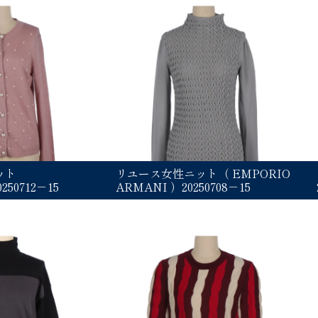
ット
リユース女性ニット（ EMPORIO
50712－15
ARMANI ）20250708－15