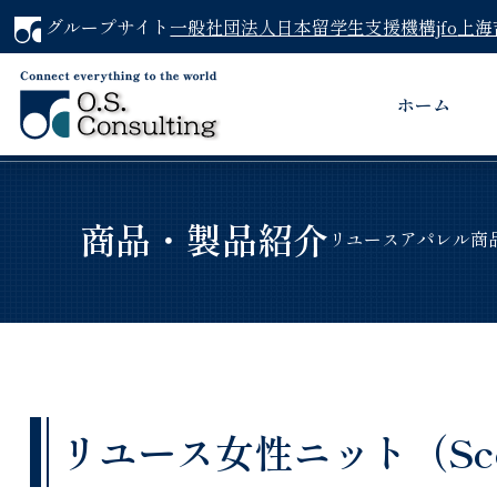
グループサイト
一般社団法人日本留学生支援機構jfo
上海
ホーム
商品・製品紹介
リユースアパレル商
リユース女性ニット（Scotc