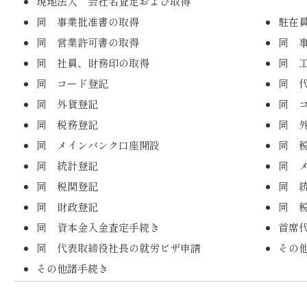
現地法人 会社名査定および取得
同 事業批准書の取得
駐在
同 営業許可書の取得
同 
同 社員、財務印の取得
同 
同 コード登記
同 
同 外貨登記
同 
同 税務登記
同 
同 メインバンク口座開設
同 
同 統計登記
同 
同 税関登記
同 
同 財政登記
同 
同 資本金入金査定手続き
首席
同 代表取締役社長の就労ビザ申請
その
その他諸手続き