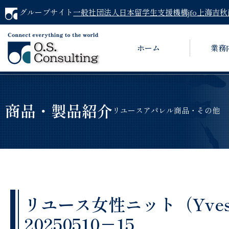
グループサイト
一般社団法人日本留学生支援機構jfo
上海吉秋
ホーム
業務
商品・製品紹介
リユースアパレル商品・その他
リユース女性ニット（Yves Sai
20250510－15