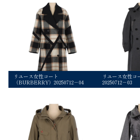
リユース女性コート
リユース女性コート
（BURBERRY）20250712－04
20250712－03