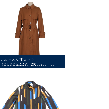
リユース女性コート
（BURBERRY）20250708－03