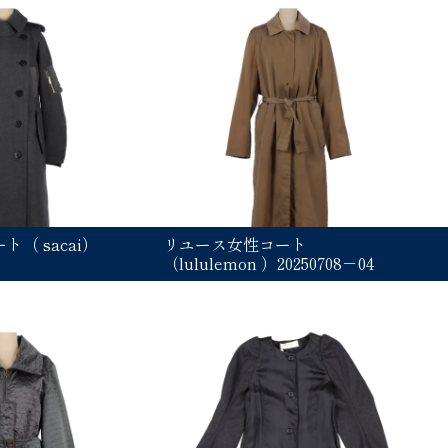
（ sacai）
リユース女性コート
（lululemon ）20250708－04