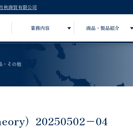
吉秋商貿有限公司
業務内容
商品・製品紹介
品・その他
ry）20250502－04