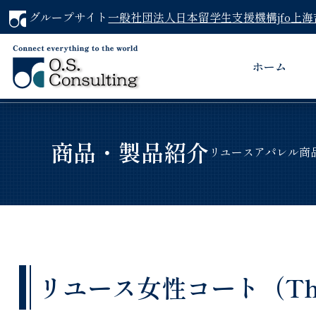
グループサイト
一般社団法人日本留学生支援機構jfo
上海
ホーム
商品・製品紹介
リユースアパレル商
リユース女性コート（Theo