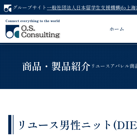
グループサイト
一般社団法人日本留学生支援機構jfo
上海
ホーム
商品・製品紹介
リユースアパレル商
リユース男性ニット(DIESE