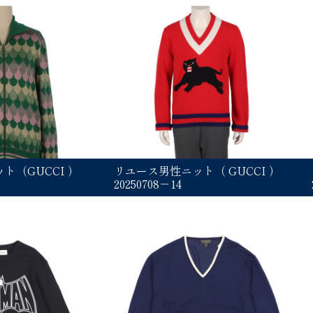
ト（GUCCI ）
リユース男性ニット（ GUCCI ）
20250708－14