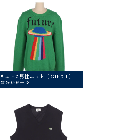
リユース男性ニット（ GUCCI ）
20250708－13