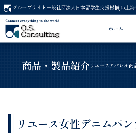
グループサイト
一般社団法人日本留学生支援機構jfo
上海
ホーム
商品・製品紹介
リユースアパレル商
リユース女性デニムパンツ（G