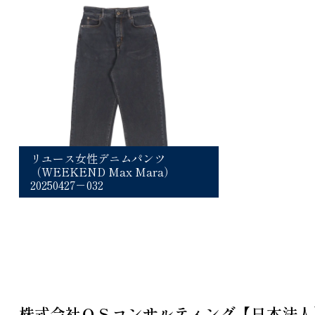
リユース女性デニムパンツ
（WEEKEND Max Mara）
20250427－032
株式会社ＯＳコンサルティング【日本法人