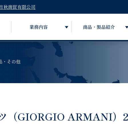
吉秋商貿有限公司
業務内容
商品・製品紹介
品・その他
IORGIO ARMANI）20