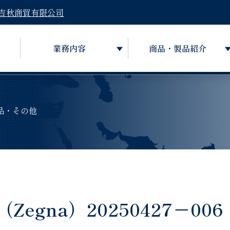
吉秋商貿有限公司
業務内容
商品・製品紹介
品・その他
gna）20250427－006