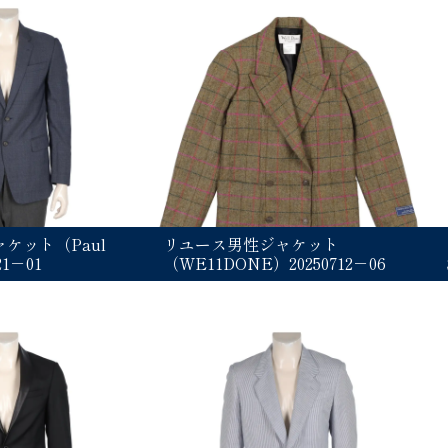
ケット（Paul
リユース男性ジャケット
21－01
（WE11DONE）20250712－06