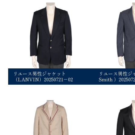
リユース男性ジャケット
リユース男性ジャ
（LANVIN）20250721－02
Smith ）202507