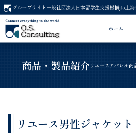
グループサイト
一般社団法人日本留学生支援機構jfo
上海
ホーム
商品・製品紹介
リユースアパレル商
リユース男性ジャケット（Ze