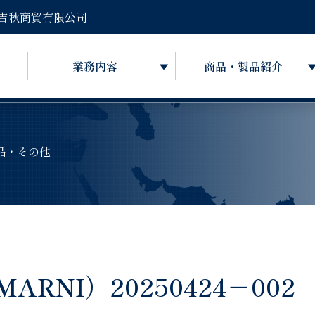
吉秋商貿有限公司
業務内容
商品・製品紹介
品・その他
NI）20250424－002