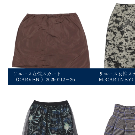
リユース女性スカート
リユース女性スカ
（CARVEN ）20250712－26
McCARTNEY）2