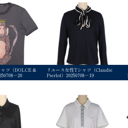
ャツ（DOLCE &
リユース女性Tシャツ（Claudie
50708－20
Pierlot）20250708－19