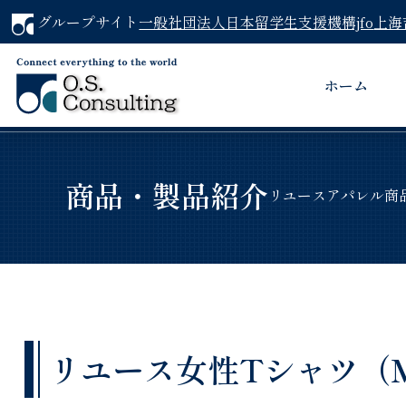
グループサイト
一般社団法人日本留学生支援機構jfo
上海
ホーム
商品・製品紹介
リユースアパレル商
リユース女性Tシャツ（MO