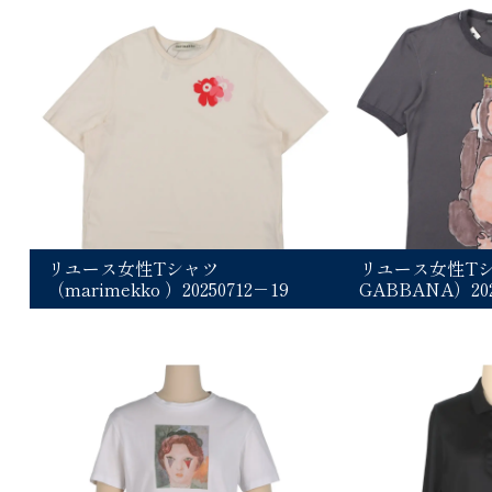
リユース女性Tシャツ
リユース女性Tシ
（marimekko ）20250712－19
GABBANA）202