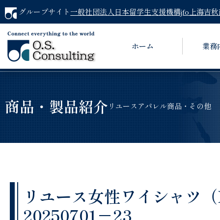
グループサイト
一般社団法人日本留学生支援機構jfo
上海吉秋
ホーム
業務
商品・製品紹介
リユースアパレル商品・その他
リユース女性ワイシャツ（BRU
20250701－23