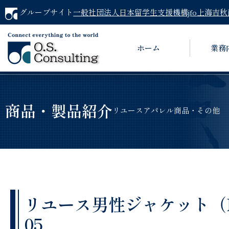
グループサイト
一般社団法人日本留学生支援機構jfo
上海吉秋
ホーム
業務
商品・製品紹介
リユースアパレル商品・その他
リユース男性ジャケット（MAI
05