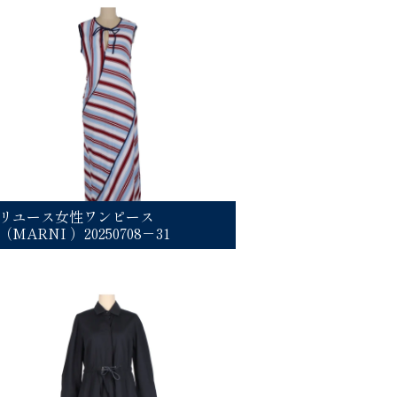
リユース女性ワンピース
（MARNI ）20250708－31