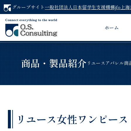
グループサイト
一般社団法人日本留学生支援機構jfo
上海
ホーム
商品・製品紹介
リユースアパレル商
リユース女性ワンピース（Sa