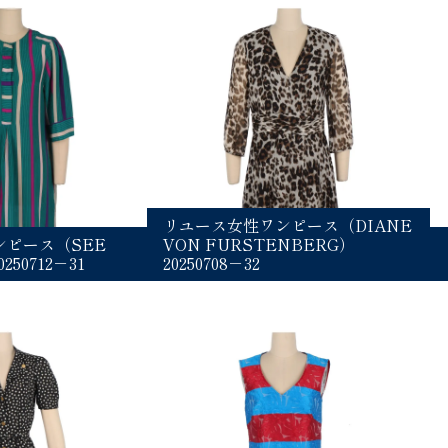
リユース女性ワンピース（DIANE
ピース（SEE
VON FURSTENBERG）
250712－31
20250708－32