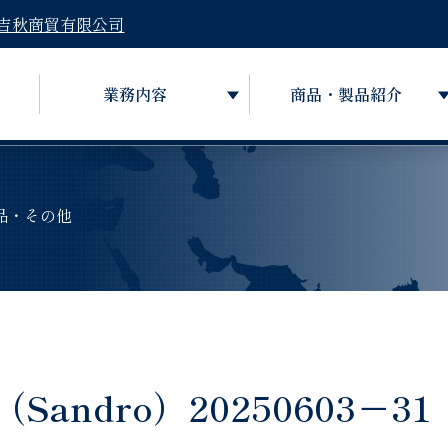
吉秋商貿有限公司
業務内容
商品・製品紹介
品・その他
ndro）20250603－31