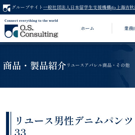
グループサイト
一般社団法人日本留学生支援機構jfo
上海吉秋
ホーム
業務
商品・製品紹介
リユースアパレル商品・その他
リユース男性デニムパンツ（Pol
33