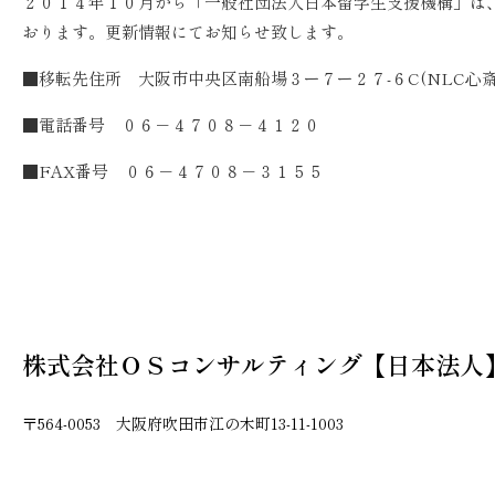
２０１４年１０月から「一般社団法人日本留学生支援機構」は
おります。更新情報にてお知らせ致します。
■移転先住所 大阪市中央区南船場３ー７ー２７-６C(NLC心斎
■電話番号 ０６－４７０８－４１２０
■FAX番号 ０６－４７０８－３１５５
株式会社ＯＳコンサルティング【日本法人
〒564-0053 大阪府吹田市江の木町13-11-1003